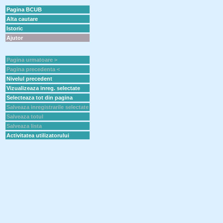
Pagina BCUB
Alta cautare
Istoric
Ajutor
Pagina urmatoare >
Pagina precedenta <
Nivelul precedent
Vizualizeaza inreg. selectate
Selecteaza tot din pagina
Salveaza inregistrarile selectate
Salveaza totul
Salveaza lista
Activitatea utilizatorului