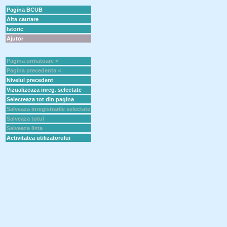
Pagina BCUB
Alta cautare
Istoric
Ajutor
Pagina urmatoare >
Pagina precedenta <
Nivelul precedent
Vizualizeaza inreg. selectate
Selecteaza tot din pagina
Salveaza inregistrarile selectate
Salveaza totul
Salveaza lista
Activitatea utilizatorului