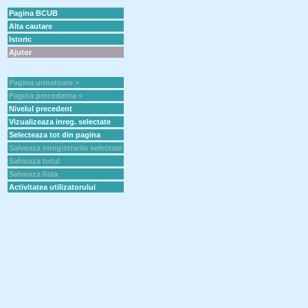
Pagina BCUB
Alta cautare
Istoric
Ajutor
Pagina urmatoare >
Pagina precedenta <
Nivelul precedent
Vizualizeaza inreg. selectate
Selecteaza tot din pagina
Salveaza inregistrarile selectate
Salveaza totul
Salveaza lista
Activitatea utilizatorului