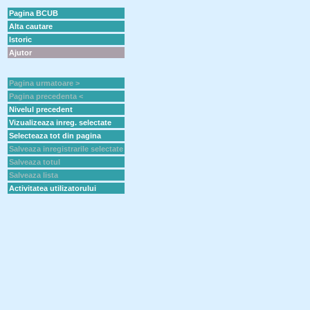
Pagina BCUB
Alta cautare
Istoric
Ajutor
Pagina urmatoare >
Pagina precedenta <
Nivelul precedent
Vizualizeaza inreg. selectate
Selecteaza tot din pagina
Salveaza inregistrarile selectate
Salveaza totul
Salveaza lista
Activitatea utilizatorului