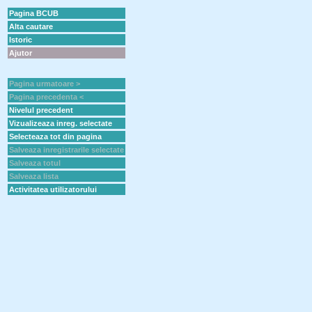
Pagina BCUB
Alta cautare
Istoric
Ajutor
Pagina urmatoare >
Pagina precedenta <
Nivelul precedent
Vizualizeaza inreg. selectate
Selecteaza tot din pagina
Salveaza inregistrarile selectate
Salveaza totul
Salveaza lista
Activitatea utilizatorului