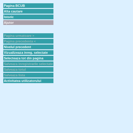
Pagina BCUB
Alta cautare
Istoric
Ajutor
Pagina urmatoare >
Pagina precedenta <
Nivelul precedent
Vizualizeaza inreg. selectate
Selecteaza tot din pagina
Salveaza inregistrarile selectate
Salveaza totul
Salveaza lista
Activitatea utilizatorului