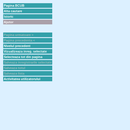
Pagina BCUB
Alta cautare
Istoric
Ajutor
Pagina urmatoare >
Pagina precedenta <
Nivelul precedent
Vizualizeaza inreg. selectate
Selecteaza tot din pagina
Salveaza inregistrarile selectate
Salveaza totul
Salveaza lista
Activitatea utilizatorului