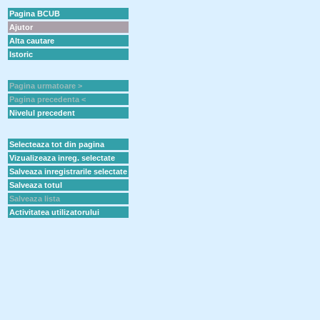
Pagina BCUB
Ajutor
Alta cautare
Istoric
Pagina urmatoare >
Pagina precedenta <
Nivelul precedent
Selecteaza tot din pagina
Vizualizeaza inreg. selectate
Salveaza inregistrarile selectate
Salveaza totul
Salveaza lista
Activitatea utilizatorului