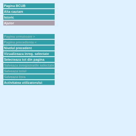
Pagina BCUB
Alta cautare
Istoric
Ajutor
Pagina urmatoare >
Pagina precedenta <
Nivelul precedent
Vizualizeaza inreg. selectate
Selecteaza tot din pagina
Salveaza inregistrarile selectate
Salveaza totul
Salveaza lista
Activitatea utilizatorului