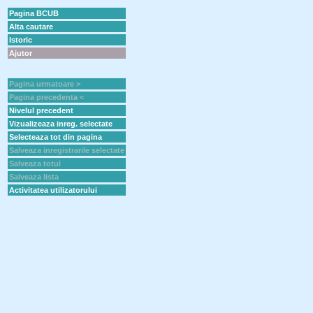
Pagina BCUB
Alta cautare
Istoric
Ajutor
Pagina urmatoare >
Pagina precedenta <
Nivelul precedent
Vizualizeaza inreg. selectate
Selecteaza tot din pagina
Salveaza inregistrarile selectate
Salveaza totul
Salveaza lista
Activitatea utilizatorului