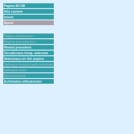
Pagina BCUB
Alta cautare
Istoric
Ajutor
Pagina urmatoare >
Pagina precedenta <
Nivelul precedent
Vizualizeaza inreg. selectate
Selecteaza tot din pagina
Salveaza inregistrarile selectate
Salveaza totul
Salveaza lista
Activitatea utilizatorului