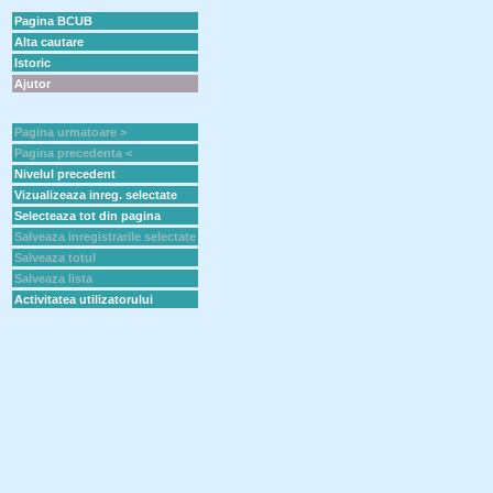
Pagina BCUB
Alta cautare
Istoric
Ajutor
Pagina urmatoare >
Pagina precedenta <
Nivelul precedent
Vizualizeaza inreg. selectate
Selecteaza tot din pagina
Salveaza inregistrarile selectate
Salveaza totul
Salveaza lista
Activitatea utilizatorului