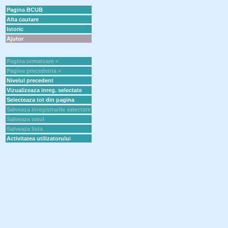
Pagina BCUB
Alta cautare
Istoric
Ajutor
Pagina urmatoare >
Pagina precedenta <
Nivelul precedent
Vizualizeaza inreg. selectate
Selecteaza tot din pagina
Salveaza inregistrarile selectate
Salveaza totul
Salveaza lista
Activitatea utilizatorului