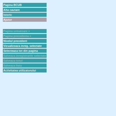
Pagina BCUB
Alta cautare
Istoric
Ajutor
Pagina urmatoare >
Pagina precedenta <
Nivelul precedent
Vizualizeaza inreg. selectate
Selecteaza tot din pagina
Salveaza inregistrarile selectate
Salveaza totul
Salveaza lista
Activitatea utilizatorului