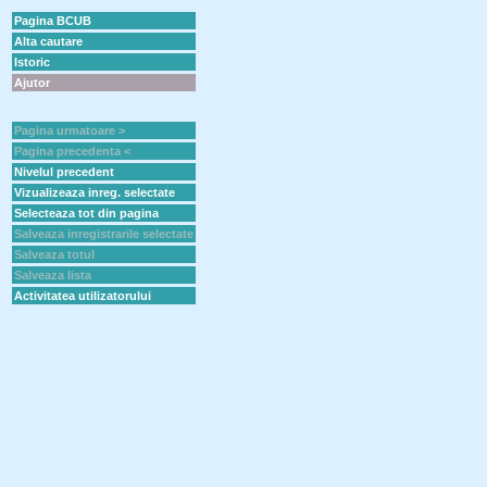
Pagina BCUB
Alta cautare
Istoric
Ajutor
Pagina urmatoare >
Pagina precedenta <
Nivelul precedent
Vizualizeaza inreg. selectate
Selecteaza tot din pagina
Salveaza inregistrarile selectate
Salveaza totul
Salveaza lista
Activitatea utilizatorului