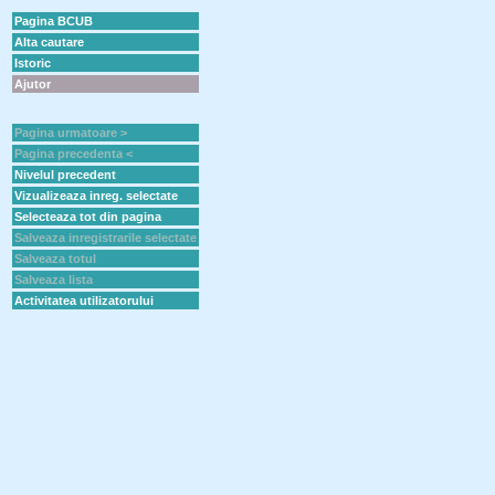
Pagina BCUB
Alta cautare
Istoric
Ajutor
Pagina urmatoare >
Pagina precedenta <
Nivelul precedent
Vizualizeaza inreg. selectate
Selecteaza tot din pagina
Salveaza inregistrarile selectate
Salveaza totul
Salveaza lista
Activitatea utilizatorului