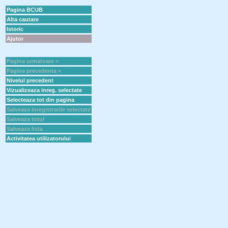
Pagina BCUB
Alta cautare
Istoric
Ajutor
Pagina urmatoare >
Pagina precedenta <
Nivelul precedent
Vizualizeaza inreg. selectate
Selecteaza tot din pagina
Salveaza inregistrarile selectate
Salveaza totul
Salveaza lista
Activitatea utilizatorului