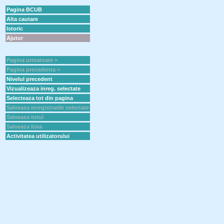
Pagina BCUB
Alta cautare
Istoric
Ajutor
Pagina urmatoare >
Pagina precedenta <
Nivelul precedent
Vizualizeaza inreg. selectate
Selecteaza tot din pagina
Salveaza inregistrarile selectate
Salveaza totul
Salveaza lista
Activitatea utilizatorului