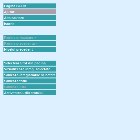
Pagina BCUB
Ajutor
Alta cautare
Istoric
Pagina urmatoare >
Pagina precedenta <
Nivelul precedent
Selecteaza tot din pagina
Vizualizeaza inreg. selectate
Salveaza inregistrarile selectate
Salveaza totul
Salveaza lista
Activitatea utilizatorului