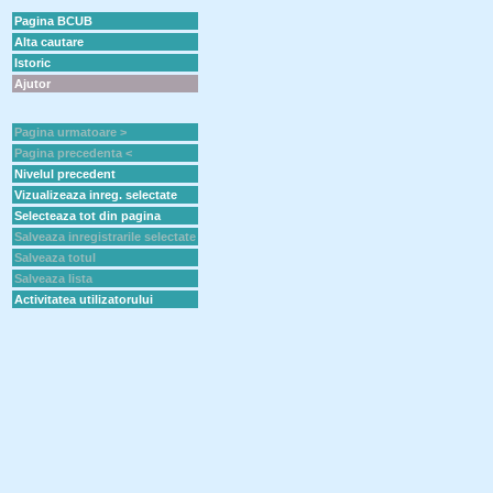
Pagina BCUB
Alta cautare
Istoric
Ajutor
Pagina urmatoare >
Pagina precedenta <
Nivelul precedent
Vizualizeaza inreg. selectate
Selecteaza tot din pagina
Salveaza inregistrarile selectate
Salveaza totul
Salveaza lista
Activitatea utilizatorului