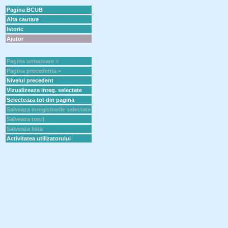
Pagina BCUB
Alta cautare
Istoric
Ajutor
Pagina urmatoare >
Pagina precedenta <
Nivelul precedent
Vizualizeaza inreg. selectate
Selecteaza tot din pagina
Salveaza inregistrarile selectate
Salveaza totul
Salveaza lista
Activitatea utilizatorului