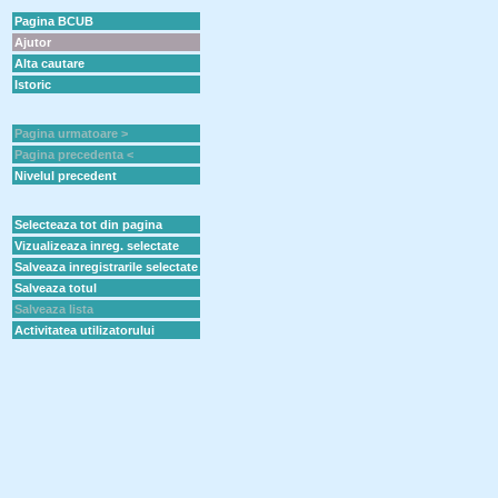
Pagina BCUB
Ajutor
Alta cautare
Istoric
Pagina urmatoare >
Pagina precedenta <
Nivelul precedent
Selecteaza tot din pagina
Vizualizeaza inreg. selectate
Salveaza inregistrarile selectate
Salveaza totul
Salveaza lista
Activitatea utilizatorului