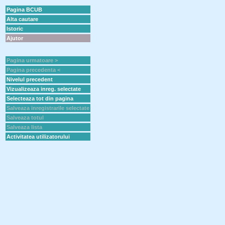
Pagina BCUB
Alta cautare
Istoric
Ajutor
Pagina urmatoare >
Pagina precedenta <
Nivelul precedent
Vizualizeaza inreg. selectate
Selecteaza tot din pagina
Salveaza inregistrarile selectate
Salveaza totul
Salveaza lista
Activitatea utilizatorului