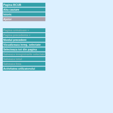
Pagina BCUB
Alta cautare
Istoric
Ajutor
Pagina urmatoare >
Pagina precedenta <
Nivelul precedent
Vizualizeaza inreg. selectate
Selecteaza tot din pagina
Salveaza inregistrarile selectate
Salveaza totul
Salveaza lista
Activitatea utilizatorului