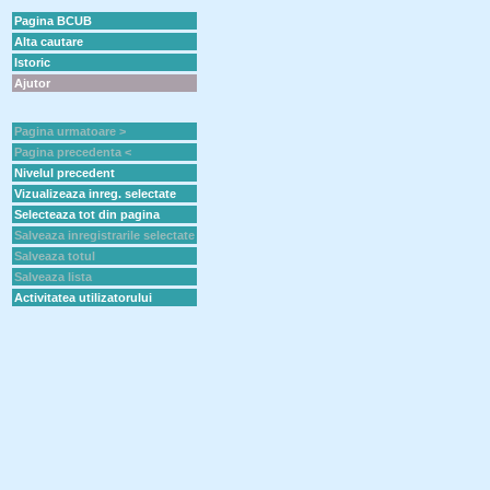
Pagina BCUB
Alta cautare
Istoric
Ajutor
Pagina urmatoare >
Pagina precedenta <
Nivelul precedent
Vizualizeaza inreg. selectate
Selecteaza tot din pagina
Salveaza inregistrarile selectate
Salveaza totul
Salveaza lista
Activitatea utilizatorului