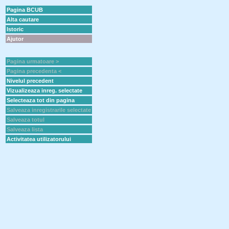
Pagina BCUB
Alta cautare
Istoric
Ajutor
Pagina urmatoare >
Pagina precedenta <
Nivelul precedent
Vizualizeaza inreg. selectate
Selecteaza tot din pagina
Salveaza inregistrarile selectate
Salveaza totul
Salveaza lista
Activitatea utilizatorului