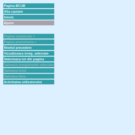
Pagina BCUB
Alta cautare
Istoric
Ajutor
Pagina urmatoare >
Pagina precedenta <
Nivelul precedent
Vizualizeaza inreg. selectate
Selecteaza tot din pagina
Salveaza inregistrarile selectate
Salveaza totul
Salveaza lista
Activitatea utilizatorului