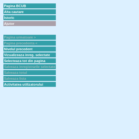
Pagina BCUB
Alta cautare
Istoric
Ajutor
Pagina urmatoare >
Pagina precedenta <
Nivelul precedent
Vizualizeaza inreg. selectate
Selecteaza tot din pagina
Salveaza inregistrarile selectate
Salveaza totul
Salveaza lista
Activitatea utilizatorului