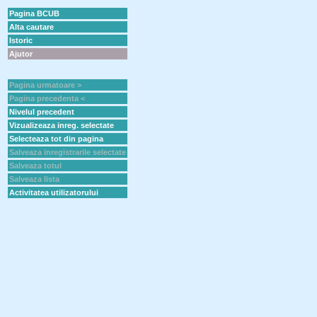
Pagina BCUB
Alta cautare
Istoric
Ajutor
Pagina urmatoare >
Pagina precedenta <
Nivelul precedent
Vizualizeaza inreg. selectate
Selecteaza tot din pagina
Salveaza inregistrarile selectate
Salveaza totul
Salveaza lista
Activitatea utilizatorului