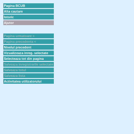
Pagina BCUB
Alta cautare
Istoric
Ajutor
Pagina urmatoare >
Pagina precedenta <
Nivelul precedent
Vizualizeaza inreg. selectate
Selecteaza tot din pagina
Salveaza inregistrarile selectate
Salveaza totul
Salveaza lista
Activitatea utilizatorului