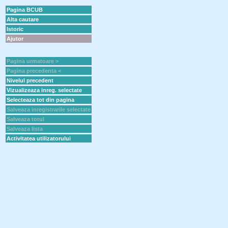
Pagina BCUB
Alta cautare
Istoric
Ajutor
Pagina urmatoare >
Pagina precedenta <
Nivelul precedent
Vizualizeaza inreg. selectate
Selecteaza tot din pagina
Salveaza inregistrarile selectate
Salveaza totul
Salveaza lista
Activitatea utilizatorului