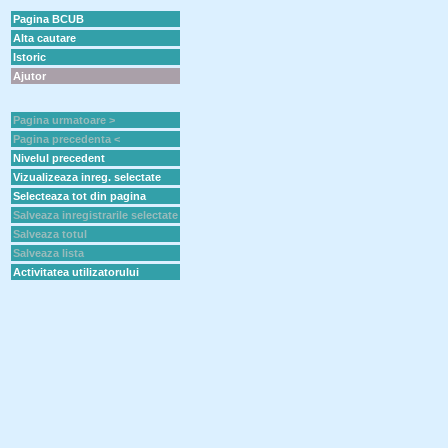
Pagina BCUB
Alta cautare
Istoric
Ajutor
Pagina urmatoare >
Pagina precedenta <
Nivelul precedent
Vizualizeaza inreg. selectate
Selecteaza tot din pagina
Salveaza inregistrarile selectate
Salveaza totul
Salveaza lista
Activitatea utilizatorului