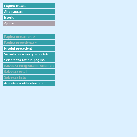
Pagina BCUB
Alta cautare
Istoric
Ajutor
Pagina urmatoare >
Pagina precedenta <
Nivelul precedent
Vizualizeaza inreg. selectate
Selecteaza tot din pagina
Salveaza inregistrarile selectate
Salveaza totul
Salveaza lista
Activitatea utilizatorului