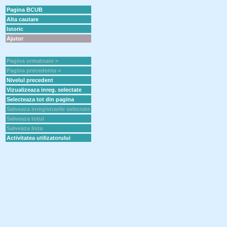
Pagina BCUB
Alta cautare
Istoric
Ajutor
Pagina urmatoare >
Pagina precedenta <
Nivelul precedent
Vizualizeaza inreg. selectate
Selecteaza tot din pagina
Salveaza inregistrarile selectate
Salveaza totul
Salveaza lista
Activitatea utilizatorului