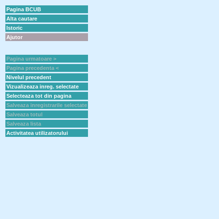
Pagina BCUB
Alta cautare
Istoric
Ajutor
Pagina urmatoare >
Pagina precedenta <
Nivelul precedent
Vizualizeaza inreg. selectate
Selecteaza tot din pagina
Salveaza inregistrarile selectate
Salveaza totul
Salveaza lista
Activitatea utilizatorului