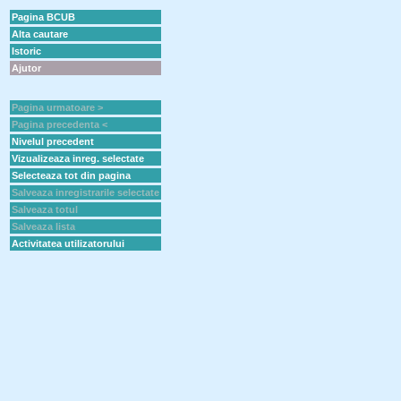
Pagina BCUB
Alta cautare
Istoric
Ajutor
Pagina urmatoare >
Pagina precedenta <
Nivelul precedent
Vizualizeaza inreg. selectate
Selecteaza tot din pagina
Salveaza inregistrarile selectate
Salveaza totul
Salveaza lista
Activitatea utilizatorului