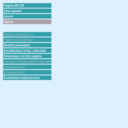
Pagina BCUB
Alta cautare
Istoric
Ajutor
Pagina urmatoare >
Pagina precedenta <
Nivelul precedent
Vizualizeaza inreg. selectate
Selecteaza tot din pagina
Salveaza inregistrarile selectate
Salveaza totul
Salveaza lista
Activitatea utilizatorului