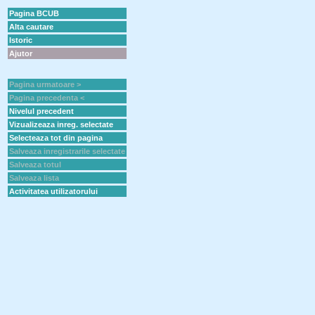
Pagina BCUB
Alta cautare
Istoric
Ajutor
Pagina urmatoare >
Pagina precedenta <
Nivelul precedent
Vizualizeaza inreg. selectate
Selecteaza tot din pagina
Salveaza inregistrarile selectate
Salveaza totul
Salveaza lista
Activitatea utilizatorului