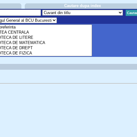
Cautare dupa index
Cauta