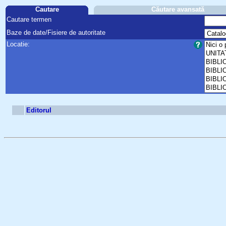
Cautare
Căutare avansată
Cautare termen
Baze de date/Fisiere de autoritate
Locatie:
Editorul