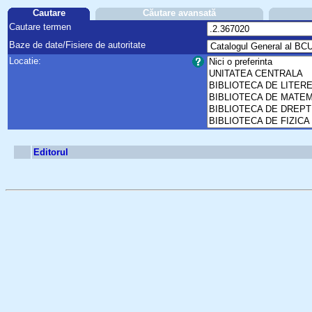
Cautare
Căutare avansată
Cautare termen
Baze de date/Fisiere de autoritate
Locatie:
Editorul