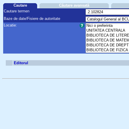
Cautare
Căutare avansată
Cautare termen
Baze de date/Fisiere de autoritate
Locatie:
Editorul