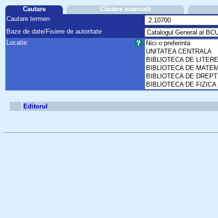
Cautare
Căutare avansată
Cautare termen
Baze de date/Fisiere de autoritate
Locatie:
Editorul