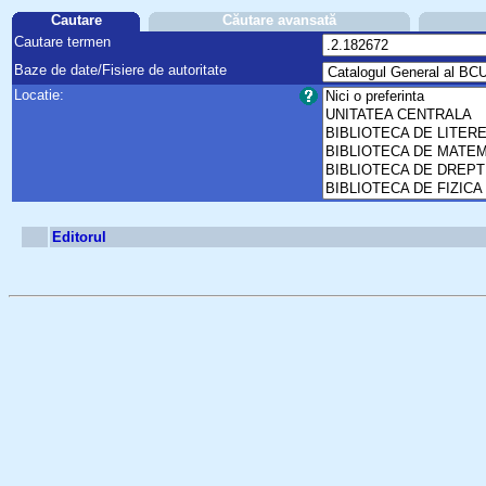
Cautare
Căutare avansată
Cautare termen
Baze de date/Fisiere de autoritate
Locatie:
Editorul