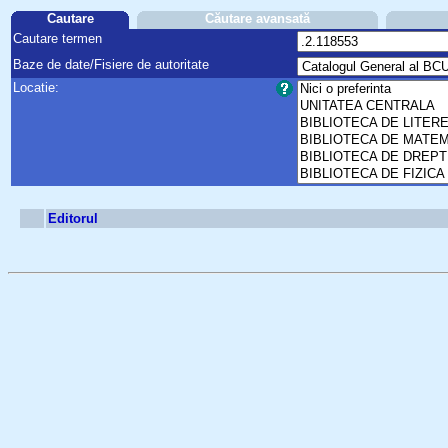
Cautare
Căutare avansată
Cautare termen
Baze de date/Fisiere de autoritate
Locatie:
Editorul