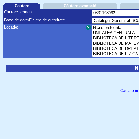
Cautare
Căutare avansată
Cautare termen
Baze de date/Fisiere de autoritate
Locatie:
Ni
Cautare in