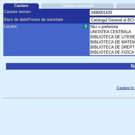
Cautare
Căutare avansată
Cautare termen
Baze de date/Fisiere de autoritate
Locatie:
Ni
Cautare in