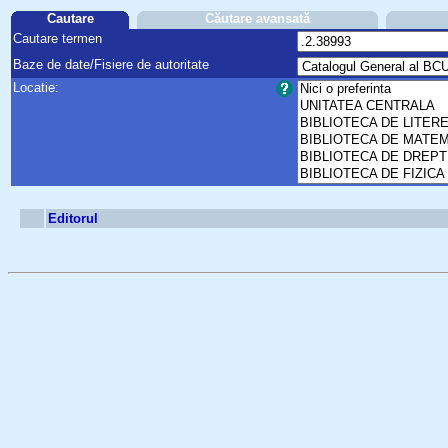
Cautare
Căutare avansată
Cautare termen
Baze de date/Fisiere de autoritate
Locatie:
Editorul