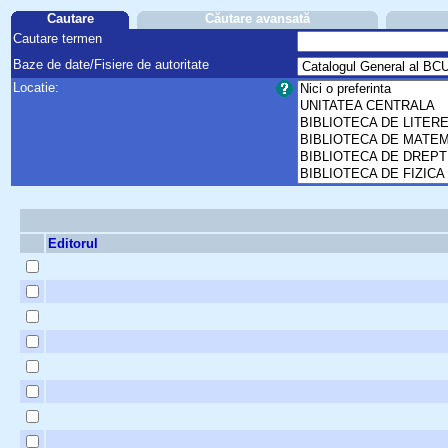
Cautare
Căutare avansată
Cautare termen
Baze de date/Fisiere de autoritate
Locatie:
Editorul