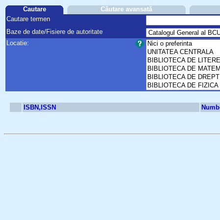
Cautare
Căutare avansată
Cautare termen
Baze de date/Fisiere de autoritate
Locatie:
ISBN,ISSN
Numbe