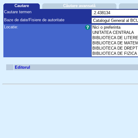
Cautare
Căutare avansată
Cautare termen
Baze de date/Fisiere de autoritate
Locatie:
Editorul